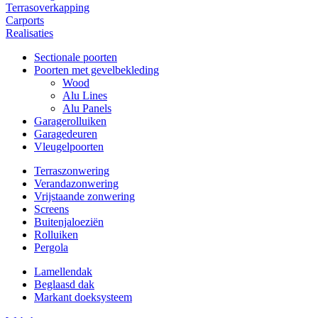
Terrasoverkapping
Carports
Realisaties
Sectionale poorten
Poorten met gevelbekleding
Wood
Alu Lines
Alu Panels
Garagerolluiken
Garagedeuren
Vleugelpoorten
Terraszonwering
Verandazonwering
Vrijstaande zonwering
Screens
Buitenjaloeziën
Rolluiken
Pergola
Lamellendak
Beglaasd dak
Markant doeksysteem