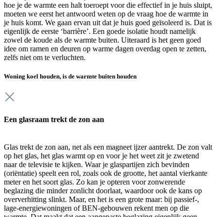
hoe je de warmte een halt toeroept voor die effectief in je huis sluipt,
moeten we eerst het antwoord weten op de vraag hoe de warmte in
je huis komt. We gaan ervan uit dat je huis goed geïsoleerd is. Dat is
eigenlijk de eerste ‘barrière’. Een goede isolatie houdt namelijk
zowel de koude als de warmte buiten. Uiteraard is het geen goed
idee om ramen en deuren op warme dagen overdag open te zetten,
zelfs niet om te verluchten.
Woning koel houden, is de warmte buiten houden
Een glasraam trekt de zon aan
Glas trekt de zon aan, net als een magneet ijzer aantrekt. De zon valt
op het glas, het glas warmt op en voor je het weet zit je zwetend
naar de televisie te kijken. Waar je glaspartijen zich bevinden
(oriëntatie) speelt een rol, zoals ook de grootte, het aantal vierkante
meter en het soort glas. Zo kan je opteren voor zonwerende
beglazing die minder zonlicht doorlaat, waardoor ook de kans op
oververhitting slinkt. Maar, en het is een grote maar: bij passief-,
lage-energiewoningen of BEN-gebouwen rekent men op die
warmte. Dat maakt dat een aangepaste beglazing eigenlijk geen