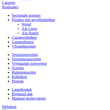
Carports
Realisaties
Sectionale poorten
Poorten met gevelbekleding
Wood
Alu Lines
Alu Panels
Garagerolluiken
Garagedeuren
Vleugelpoorten
Terraszonwering
Verandazonwering
Vrijstaande zonwering
Screens
Buitenjaloeziën
Rolluiken
Pergola
Lamellendak
Beglaasd dak
Markant doeksysteem
Webshop