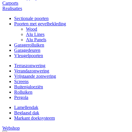
Carports
Realisaties
Sectionale poorten
Poorten met gevelbekleding
Wood
Alu Lines
Alu Panels
Garagerolluiken
Garagedeuren
Vleugelpoorten
Terraszonwering
Verandazonwering
Vrijstaande zonwering
Screens
Buitenjaloeziën
Rolluiken
Pergola
Lamellendak
Beglaasd dak
Markant doeksysteem
Webshop