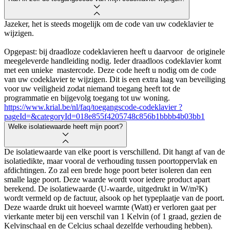
Jazeker, het is steeds mogelijk om de code van uw codeklavier te
wijzigen.
Opgepast: bij draadloze codeklavieren heeft u daarvoor de originele
meegeleverde handleiding nodig. Ieder draadloos codeklavier komt
met een unieke mastercode. Deze code heeft u nodig om de code
van uw codeklavier te wijzigen. Dit is een extra laag van beveiliging
voor uw veiligheid zodat niemand toegang heeft tot de
programmatie en bijgevolg toegang tot uw woning.
https://www.krial.be/nl/faq/toegangscode-codeklavier ?
pageId=&categoryId=018e855f4205748c856b1bbbb4b03bb1
Welke isolatiewaarde heeft mijn poort?
De isolatiewaarde van elke poort is verschillend. Dit hangt af van de
isolatiedikte, maar vooral de verhouding tussen poortoppervlak en
afdichtingen. Zo zal een brede hoge poort beter isoleren dan een
smalle lage poort. Deze waarde wordt voor iedere product apart
berekend. De isolatiewaarde (U-waarde, uitgedrukt in W/m²K)
wordt vermeld op de factuur, alsook op het typeplaatje van de poort.
Deze waarde drukt uit hoeveel warmte (Watt) er verloren gaat per
vierkante meter bij een verschil van 1 Kelvin (of 1 graad, gezien de
Kelvinschaal en de Celcius schaal dezelfde verhouding hebben).