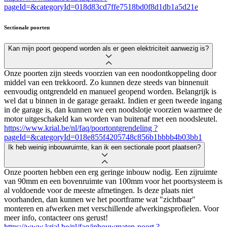
pageId=&categoryId=018d83cd7ffe7518bd0f8d1db1a5d21e
Sectionale poorten
Kan mijn poort geopend worden als er geen elektriciteit aanwezig is?
Onze poorten zijn steeds voorzien van een noodontkoppeling door
middel van een trekkoord. Zo kunnen deze steeds van binnenuit
eenvoudig ontgrendeld en manueel geopend worden. Belangrijk is
wel dat u binnen in de garage geraakt. Indien er geen tweede ingang
in de garage is, dan kunnen we een noodslotje voorzien waarmee de
motor uitgeschakeld kan worden van buitenaf met een noodsleutel.
https://www.krial.be/nl/faq/poortontgrendeling ?
pageId=&categoryId=018e855f4205748c856b1bbbb4b03bb1
Ik heb weinig inbouwruimte, kan ik een sectionale poort plaatsen?
Onze poorten hebben een erg geringe inbouw nodig. Een zijruimte
van 90mm en een bovenruimte van 100mm voor het poortsysteem is
al voldoende voor de meeste afmetingen. Is deze plaats niet
voorhanden, dan kunnen we het poortframe wat "zichtbaar"
monteren en afwerken met verschillende afwerkingsprofielen. Voor
meer info, contacteer ons gerust!
https://www.krial.be/nl/faq/inbouwmaten-poort ?