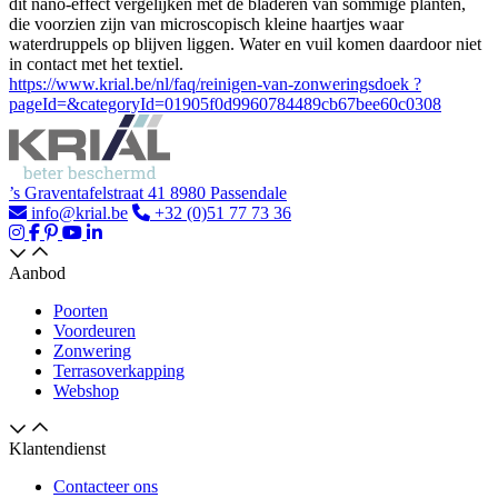
dit nano-effect vergelijken met de bladeren van sommige planten,
die voorzien zijn van microscopisch kleine haartjes waar
waterdruppels op blijven liggen. Water en vuil komen daardoor niet
in contact met het textiel.
https://www.krial.be/nl/faq/reinigen-van-zonweringsdoek ?
pageId=&categoryId=01905f0d9960784489cb67bee60c0308
’s Graventafelstraat 41 8980 Passendale
info@krial.be
+32 (0)51 77 73 36
Aanbod
Poorten
Voordeuren
Zonwering
Terrasoverkapping
Webshop
Klantendienst
Contacteer ons