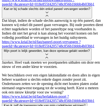
pageId=&categoryId=018e855f4205748c856b1bbbb4b03bb1
Kan er bij schade slechts één enkel paneel vervangen worden?
Dat klopt, indien de schade slechts aanwezig is op één paneel, dan
kunnen wij enkel dit paneel gaan vervangen. Bij oude poorten dient
echter nagekeken worden of het paneeltype nog voorhanden is.
Indien dit niet het geval is kan alsnog het voorstel komen om het
volledig poortblad te vervangen in het huidig railsysteem.
https://www.krial.be/nl/faq/paneel-poort-vervangen ?
pageId=&categoryId=018e855f4205748c856b1bbbb4b03bb1
Mijn poort is lelijk geworden, kan deze opnieuw gelakt worden?
Jazeker. Heel vaak moeten we poortpanelen uithalen om deze een
nieuw of een ander kleur te voorzien.
We beschikken over een eigen lakinstallatie en doen alles in eigen
beheer waardoor u slechts enkele dagen zonder poort zit.
Ondertussen zetten we de opening dicht met houten platen zodat
niemand ongewenst toegang tot de woning heeft. Kiest u meteen
ook een nieuw kleurtje voor uw woning?
https://www.krial.be/nl/faq/herlakken-poort ?
pageId=&categoryId=018e855f4205748c856b1bbbb4b03bb1
Kan ik zelf de toegangscode van mijn codeklavier wijzigen?