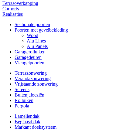
Terrasoverkapping
Carports
Realisaties
Sectionale poorten
Poorten met gevelbekleding
Wood
Alu Lines
Alu Panels
Garagerolluiken
Garagedeuren
Vleugelpoorten
Terraszonwering
Verandazonwering
Vrijstaande zonwering
Screens
Buitenjaloeziën
Rolluiken
Pergola
Lamellendak
Beglaasd dak
Markant doeksysteem