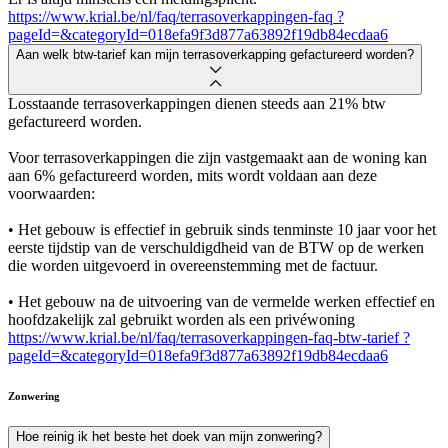
https://www.krial.be/nl/faq/terrasoverkappingen-faq ?
pageId=&categoryId=018efa9f3d877a63892f19db84ecdaa6
Aan welk btw-tarief kan mijn terrasoverkapping gefactureerd worden?
Losstaande terrasoverkappingen dienen steeds aan 21% btw
gefactureerd worden.
Voor terrasoverkappingen die zijn vastgemaakt aan de woning kan
aan 6% gefactureerd worden, mits wordt voldaan aan deze
voorwaarden:
• Het gebouw is effectief in gebruik sinds tenminste 10 jaar voor het
eerste tijdstip van de verschuldigdheid van de BTW op de werken
die worden uitgevoerd in overeenstemming met de factuur.
• Het gebouw na de uitvoering van de vermelde werken effectief en
hoofdzakelijk zal gebruikt worden als een privéwoning
https://www.krial.be/nl/faq/terrasoverkappingen-faq-btw-tarief ?
pageId=&categoryId=018efa9f3d877a63892f19db84ecdaa6
Zonwering
Hoe reinig ik het beste het doek van mijn zonwering?