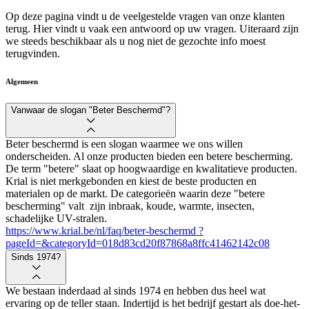
Op deze pagina vindt u de veelgestelde vragen van onze klanten
terug. Hier vindt u vaak een antwoord op uw vragen. Uiteraard zijn
we steeds beschikbaar als u nog niet de gezochte info moest
terugvinden.
Algemeen
Vanwaar de slogan "Beter Beschermd"?
Beter beschermd is een slogan waarmee we ons willen
onderscheiden. Al onze producten bieden een betere bescherming.
De term "betere" slaat op hoogwaardige en kwalitatieve producten.
Krial is niet merkgebonden en kiest de beste producten en
materialen op de markt. De categorieën waarin deze "betere
bescherming" valt zijn inbraak, koude, warmte, insecten,
schadelijke UV-stralen.
https://www.krial.be/nl/faq/beter-beschermd ?
pageId=&categoryId=018d83cd20f87868a8ffc41462142c08
Sinds 1974?
We bestaan inderdaad al sinds 1974 en hebben dus heel wat
ervaring op de teller staan. Indertijd is het bedrijf gestart als doe-het-