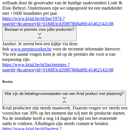
zelfzaak door de grootvader van de huidige zaakvoerders Lode &
Elsie Beheyt. Ondertussen zijn we uitgegroeid tot een marktleider
met +1600 installaties per jaar.
https://www.krial.be/nl/faq/1974 ?
pageId=&categoryId=018d83cd20f87868a8ffc41462142c08
Bestaan er premies voor jullie producten?
Jazeker. Je neemt best een kijkje via deze
link
www.premiezoeker.be
voor de recentste informatie hierover.
Via een aantal vragen kom je uit op de premies die voor u van
toepassing zijn.
https://www.krial.be/nl/faq/premies ?
pageId=&categoryId=018d83cd20f87868a8ffc41462142c08
Betalen
Wat zijn de betalingsvoorwaarden van een Krial product met plaatsing?
Krial producten zijn steeds maatwerk. Daarom vragen we steeds een
voorschot van 30% op het moment dat wij met de productie starten.
Na de installatie heeft u nog 14 dagen de tijd om het resterende
saldo te voldoen. Afhalingen zijn steeds contant te betalen.
https://www.krial.be/nl/faq/test ?