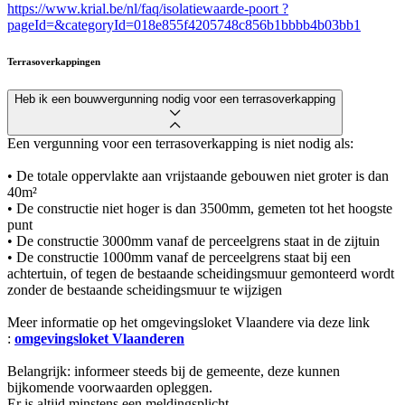
https://www.krial.be/nl/faq/isolatiewaarde-poort ?
pageId=&categoryId=018e855f4205748c856b1bbbb4b03bb1
Terrasoverkappingen
Heb ik een bouwvergunning nodig voor een terrasoverkapping
Een vergunning voor een terrasoverkapping is niet nodig als:
• De totale oppervlakte aan vrijstaande gebouwen niet groter is dan
40m²
• De constructie niet hoger is dan 3500mm, gemeten tot het hoogste
punt
•
De constructie 3000mm vanaf de perceelgrens staat in de zijtuin
•
De constructie 1000mm vanaf de perceelgrens staat bij een
achtertuin, of tegen de bestaande scheidingsmuur gemonteerd wordt
zonder de bestaande scheidingsmuur te wijzigen
Meer informatie op het omgevingsloket Vlaandere via deze link
:
omgevingsloket Vlaanderen
Belangrijk: informeer steeds bij de gemeente, deze kunnen
bijkomende voorwaarden opleggen.
Er is altijd minstens een meldingsplicht.