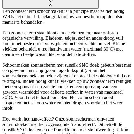
Een zonnescherm schoonmaken is in principe maar zelden nodig.
Wel is het natuurlijk belangrijk om uw zonnescherm op de juiste
manier te behandelen.
Een zonnescherm staat bloot aan de elementen, maar ook aan
organische vervuiling. Bladeren, takjes, stof en ander droog vuil
kunt u het beste direct verwijderen met een zachte borstel. Kleine
vlekken behandelt u met handwarm water (maximaal 30˚C) met
daarin een beetje wasmiddel voor delicate stoffen.
Schoonmaken zonnescherm met sunsilk SNC doek gebeurt best met
een gewone tuinslang (geen hogedrukspuit!). Spuit het
zonneschermdoek aan beide zijden af en geef het voldoende tijd om
te drogen. Indien nodig kunt u vlekken op uw zonnescherm reinigen
met een spons of een zachte borstel en een oplossing van een
gewoon wasmiddel voor delicate stoffen in water van maximaal
30˚C. Vooral niet te hard borstelen. Het zonnescherm goed
naspoelen met schoon water en laten drogen voordat u het weer
inrolt.
Hoe werkt het nano-effect? Onze zonneschermen omvatten
schermdoeken met het zogenaamde ‘nano-effect’. Dit betreft de
sunsilk SNC doeken en de framekleuren met stofafwerking. U kunt