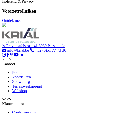
Isolerend & Privacy
Voorzetrolluiken
Ontdek meer
’s Graventafelstraat 41 8980 Passendale
info@krial.be
+32 (0)51 77 73 36
Aanbod
Poorten
Voordeuren
Zonwering
Terrasoverkapping
Webshop
Klantendienst
Contacteer ons