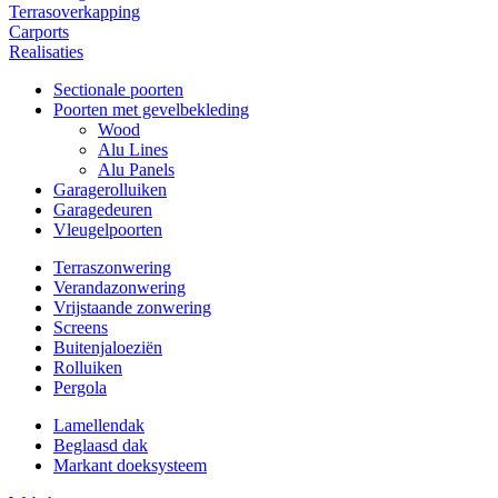
Terrasoverkapping
Carports
Realisaties
Sectionale poorten
Poorten met gevelbekleding
Wood
Alu Lines
Alu Panels
Garagerolluiken
Garagedeuren
Vleugelpoorten
Terraszonwering
Verandazonwering
Vrijstaande zonwering
Screens
Buitenjaloeziën
Rolluiken
Pergola
Lamellendak
Beglaasd dak
Markant doeksysteem