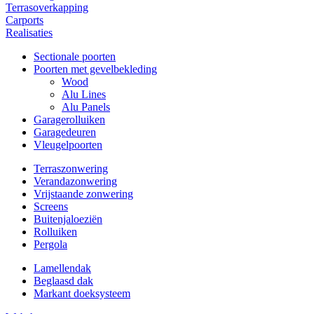
Terrasoverkapping
Carports
Realisaties
Sectionale poorten
Poorten met gevelbekleding
Wood
Alu Lines
Alu Panels
Garagerolluiken
Garagedeuren
Vleugelpoorten
Terraszonwering
Verandazonwering
Vrijstaande zonwering
Screens
Buitenjaloeziën
Rolluiken
Pergola
Lamellendak
Beglaasd dak
Markant doeksysteem