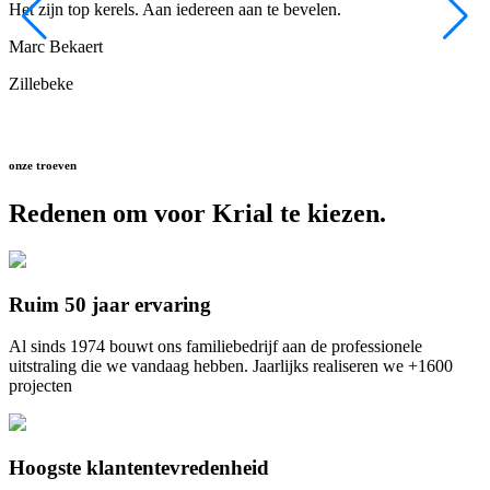
Het zijn top kerels. Aan iedereen aan te bevelen.
A
Marc Bekaert
M
Zillebeke
onze troeven
Redenen om voor Krial te kiezen.
Ruim 50 jaar ervaring
Al sinds 1974 bouwt ons familiebedrijf aan de professionele
uitstraling die we vandaag hebben. Jaarlijks realiseren we +1600
projecten
Hoogste klantentevredenheid