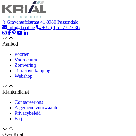
’s Graventafelstraat 41 8980 Passendale
info@krial.be
+32 (0)51 77 73 36
Aanbod
Poorten
Voordeuren
Zonwering
Terrasoverkapping
Webshop
Klantendienst
Contacteer ons
Algemene voorwaarden
Privacybeleid
Faq
Over Krial