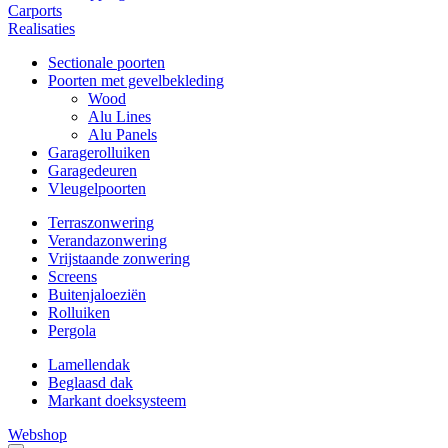
Carports
Realisaties
Sectionale poorten
Poorten met gevelbekleding
Wood
Alu Lines
Alu Panels
Garagerolluiken
Garagedeuren
Vleugelpoorten
Terraszonwering
Verandazonwering
Vrijstaande zonwering
Screens
Buitenjaloeziën
Rolluiken
Pergola
Lamellendak
Beglaasd dak
Markant doeksysteem
Webshop