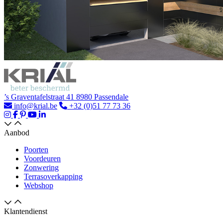
’s Graventafelstraat 41 8980 Passendale
info@krial.be
+32 (0)51 77 73 36
Aanbod
Poorten
Voordeuren
Zonwering
Terrasoverkapping
Webshop
Klantendienst