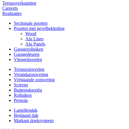
Terrasoverkapping
Carports
Realisaties
Sectionale poorten
Poorten met gevelbekleding
Wood
Alu Lines
Alu Panels
Garagerolluiken
Garagedeuren
Vleugelpoorten
Terraszonwering
Verandazonwering
Vrijstaande zonwering
Screens
Buitenjaloeziën
Rolluiken
Pergola
Lamellendak
Beglaasd dak
Markant doeksysteem