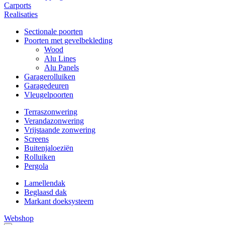
Carports
Realisaties
Sectionale poorten
Poorten met gevelbekleding
Wood
Alu Lines
Alu Panels
Garagerolluiken
Garagedeuren
Vleugelpoorten
Terraszonwering
Verandazonwering
Vrijstaande zonwering
Screens
Buitenjaloeziën
Rolluiken
Pergola
Lamellendak
Beglaasd dak
Markant doeksysteem
Webshop