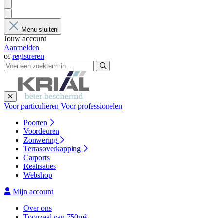
Menu sluiten
Jouw account
Aanmelden
of
registreren
Voor particulieren
Voor professionelen
Poorten
Voordeuren
Zonwering
Terrasoverkapping
Carports
Realisaties
Webshop
Mijn account
Over ons
Toonzaal van 750m²