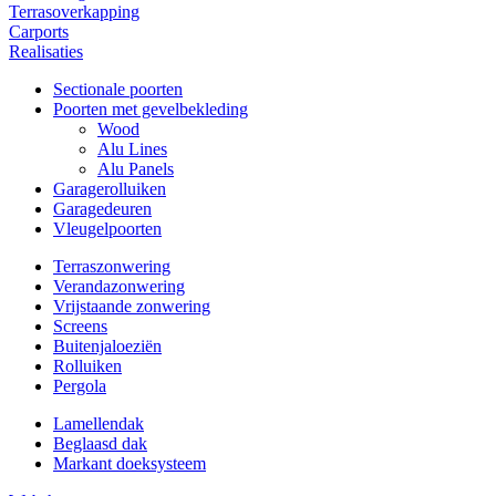
Terrasoverkapping
Carports
Realisaties
Sectionale poorten
Poorten met gevelbekleding
Wood
Alu Lines
Alu Panels
Garagerolluiken
Garagedeuren
Vleugelpoorten
Terraszonwering
Verandazonwering
Vrijstaande zonwering
Screens
Buitenjaloeziën
Rolluiken
Pergola
Lamellendak
Beglaasd dak
Markant doeksysteem