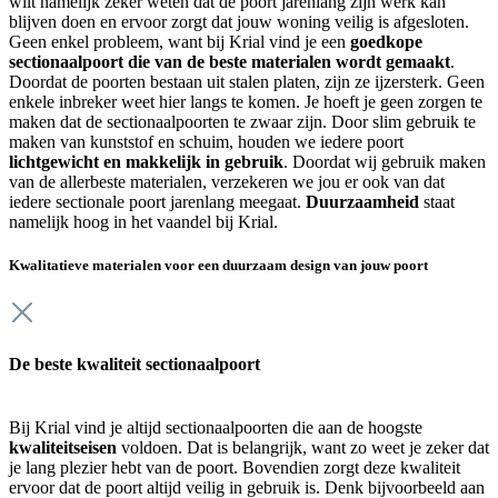
wilt namelijk zeker weten dat de poort jarenlang zijn werk kan
blijven doen en ervoor zorgt dat jouw woning veilig is afgesloten.
Geen enkel probleem, want bij Krial vind je een
goedkope
sectionaalpoort die van de beste materialen wordt gemaakt
.
Doordat de poorten bestaan uit stalen platen, zijn ze ijzersterk. Geen
enkele inbreker weet hier langs te komen. Je hoeft je geen zorgen te
maken dat de sectionaalpoorten te zwaar zijn. Door slim gebruik te
maken van kunststof en schuim, houden we iedere poort
lichtgewicht en makkelijk in gebruik
. Doordat wij gebruik maken
van de allerbeste materialen, verzekeren we jou er ook van dat
iedere sectionale poort jarenlang meegaat.
Duurzaamheid
staat
namelijk hoog in het vaandel bij Krial.
Kwalitatieve materialen voor een duurzaam design van jouw poort
De beste kwaliteit sectionaalpoort
Bij Krial vind je altijd sectionaalpoorten die aan de hoogste
kwaliteitseisen
voldoen. Dat is belangrijk, want zo weet je zeker dat
je lang plezier hebt van de poort. Bovendien zorgt deze kwaliteit
ervoor dat de poort altijd veilig in gebruik is. Denk bijvoorbeeld aan