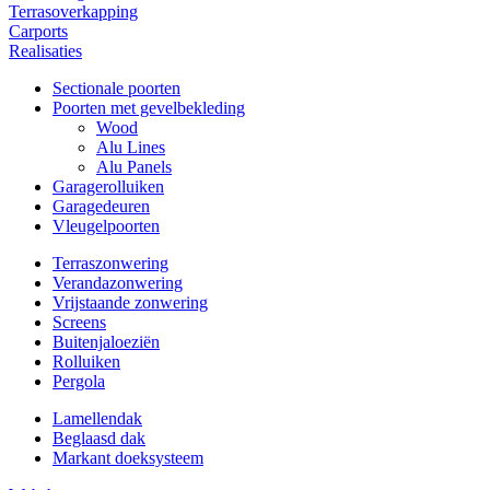
Terrasoverkapping
Carports
Realisaties
Sectionale poorten
Poorten met gevelbekleding
Wood
Alu Lines
Alu Panels
Garagerolluiken
Garagedeuren
Vleugelpoorten
Terraszonwering
Verandazonwering
Vrijstaande zonwering
Screens
Buitenjaloeziën
Rolluiken
Pergola
Lamellendak
Beglaasd dak
Markant doeksysteem