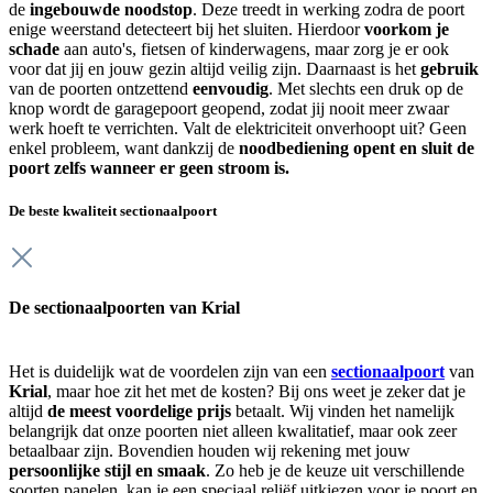
de
ingebouwde noodstop
. Deze treedt in werking zodra de poort
enige weerstand detecteert bij het sluiten. Hierdoor
voorkom je
schade
aan auto's, fietsen of kinderwagens, maar zorg je er ook
voor dat jij en jouw gezin altijd veilig zijn. Daarnaast is het
gebruik
van de poorten ontzettend
eenvoudig
. Met slechts een druk op de
knop wordt de garagepoort geopend, zodat jij nooit meer zwaar
werk hoeft te verrichten. Valt de elektriciteit onverhoopt uit? Geen
enkel probleem, want dankzij de
noodbediening opent en sluit de
poort zelfs wanneer er geen stroom is.
De beste kwaliteit sectionaalpoort
De sectionaalpoorten van Krial
Het is duidelijk wat de voordelen zijn van een
sectionaalpoort
van
Krial
, maar hoe zit het met de kosten? Bij ons weet je zeker dat je
altijd
de meest voordelige prijs
betaalt. Wij vinden het namelijk
belangrijk dat onze poorten niet alleen kwalitatief, maar ook zeer
betaalbaar zijn. Bovendien houden wij rekening met jouw
persoonlijke stijl en smaak
. Zo heb je de keuze uit verschillende
soorten panelen, kan je een speciaal reliëf uitkiezen voor je poort en