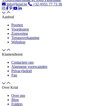
info@krial.be
+32 (0)51 77 73 36
Aanbod
Poorten
Voordeuren
Zonwering
Terrasoverkapping
Webshop
Klantendienst
Contacteer ons
Algemene voorwaarden
Privacybeleid
Faq
Over Krial
Over ons
Blog
Folders