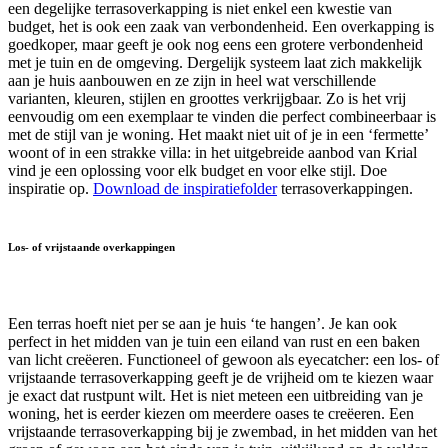
een degelijke terrasoverkapping is niet enkel een kwestie van
budget, het is ook een zaak van verbondenheid. Een overkapping is
goedkoper, maar geeft je ook nog eens een grotere verbondenheid
met je tuin en de omgeving. Dergelijk systeem laat zich makkelijk
aan je huis aanbouwen en ze zijn in heel wat verschillende
varianten, kleuren, stijlen en groottes verkrijgbaar. Zo is het vrij
eenvoudig om een exemplaar te vinden die perfect combineerbaar is
met de stijl van je woning. Het maakt niet uit of je in een ‘fermette’
woont of in een strakke villa: in het uitgebreide aanbod van Krial
vind je een oplossing voor elk budget en voor elke stijl. Doe
inspiratie op.
Download de inspiratiefolder
terrasoverkappingen.
Los- of vrijstaande overkappingen
Een terras hoeft niet per se aan je huis ‘te hangen’. Je kan ook
perfect in het midden van je tuin een eiland van rust en een baken
van licht creëeren. Functioneel of gewoon als eyecatcher: een los- of
vrijstaande terrasoverkapping geeft je de vrijheid om te kiezen waar
je exact dat rustpunt wilt. Het is niet meteen een uitbreiding van je
woning, het is eerder kiezen om meerdere oases te creëeren. Een
vrijstaande terrasoverkapping bij je zwembad, in het midden van het