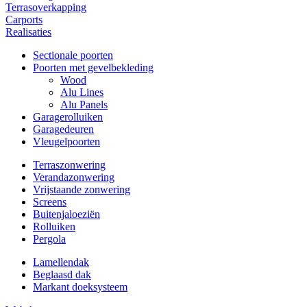
Terrasoverkapping
Carports
Realisaties
Sectionale poorten
Poorten met gevelbekleding
Wood
Alu Lines
Alu Panels
Garagerolluiken
Garagedeuren
Vleugelpoorten
Terraszonwering
Verandazonwering
Vrijstaande zonwering
Screens
Buitenjaloeziën
Rolluiken
Pergola
Lamellendak
Beglaasd dak
Markant doeksysteem