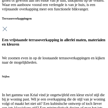
groen of gewoon aan het einde van je tuin, uitkijkend op de velden.
Waar een aanbouw vooral een verlengde is van je huis, is een
vrijstaande overkapping meer een functionele blikvanger.
Terrasoverkappingen
Een vrijstaande terrasoverkapping in allerlei maten, materialen
en kleuren
We zoomen even in op de losstaande terrasoverkappingen en kijken
naar de mogelijkheden.
Stijlen
In het gamma van Krial vind je ongetwijfeld een kleur en/of stijl die
bij je woning past. Wil je een overkapping die de stijl van je woning
volgt of maakt het niet uit? Een kubistische ontwerp of toch liever
een iets klassiekere stijl? Een minimalistisch design of mag het iets