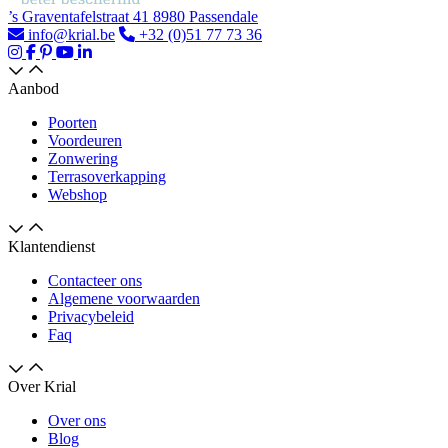
’s Graventafelstraat 41 8980 Passendale
info@krial.be
+32 (0)51 77 73 36
Aanbod
Poorten
Voordeuren
Zonwering
Terrasoverkapping
Webshop
Klantendienst
Contacteer ons
Algemene voorwaarden
Privacybeleid
Faq
Over Krial
Over ons
Blog