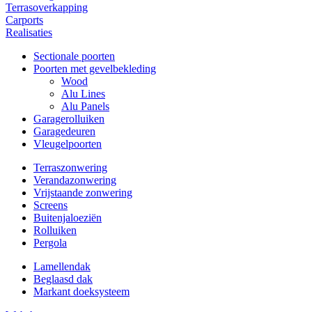
Terrasoverkapping
Carports
Realisaties
Sectionale poorten
Poorten met gevelbekleding
Wood
Alu Lines
Alu Panels
Garagerolluiken
Garagedeuren
Vleugelpoorten
Terraszonwering
Verandazonwering
Vrijstaande zonwering
Screens
Buitenjaloeziën
Rolluiken
Pergola
Lamellendak
Beglaasd dak
Markant doeksysteem